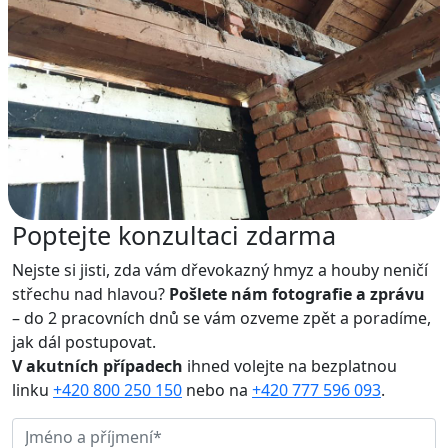
Poptejte konzultaci zdarma
Nejste si jisti, zda vám dřevokazný hmyz a houby neničí
střechu nad hlavou?
Pošlete nám fotografie a zprávu
– do 2 pracovních dnů se vám ozveme zpět a poradíme,
jak dál postupovat.
V akutních případech
ihned volejte na bezplatnou
linku
+420 800 250 150
nebo na
+420 777 596 093
.