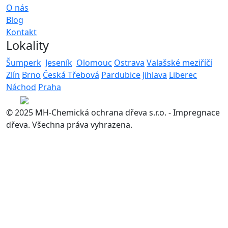
O nás
Blog
Kontakt
Lokality
Šumperk
Jeseník
Olomouc
Ostrava
Valašské meziříčí
Zlín
Brno
Česká Třebová
Pardubice
Jihlava
Liberec
Náchod
Praha
© 2025 MH-Chemická ochrana dřeva s.r.o. - Impregnace
dřeva. Všechna práva vyhrazena.