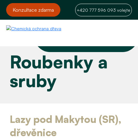
Konzultace zdarma
+420 777 596 093 volejte
Roubenky a
sruby
Lazy pod Makytou (SR),
dřevěnice