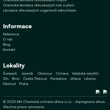
Chemická likvidace dřevokazých hub a plísní
Likvidace dřevokazých organismů mikrovlnami
Informace
Reference
O nás
Blog
Kontakt
Lokality
Šumperk
Jeseník
Olomouc
Ostrava
Valašské meziříčí
Zlín
Brno
Česká Třebová
Pardubice
Jihlava
Liberec
Náchod
Praha
© 2025 MH-Chemická ochrana dřeva s.r.o. - Impregnace dřeva.
Všechna práva vyhrazena.