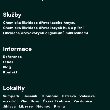
Služby
Chemická likvidace dřevokazého hmyzu
Chemická likvidace dřevokazých hub a plísní
Likvidace dřevokazých organismů mikrovlnami
Informace
Reference
O nás
Blog
Kontakt
Lokality
Šumperk
Jeseník
Olomouc
Ostrava
Valašské
meziříčí
Zlín
Brno
Česká Třebová
Pardubice
Jihlava
Liberec
Náchod
Praha