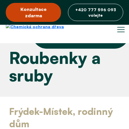
Konzultace
+420 777 596 093
zdarma
volejte
Roubenky a
sruby
Frýdek-Místek, rodinný
dům