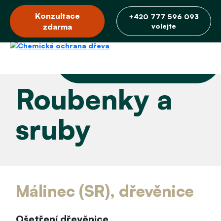
Konzultace
+420 777 596 093
zdarma
volejte
Roubenky a
sruby
Málinec (SR), dřevěnice
Ošetření dřevěnice