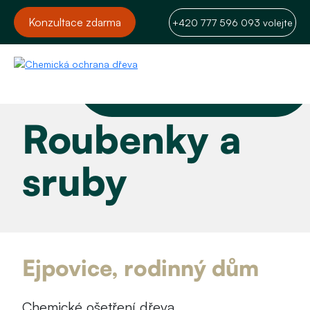
Konzultace zdarma
+420 777 596 093 volejte
Roubenky a
sruby
Ejpovice, rodinný dům
Chemické ošetření dřeva