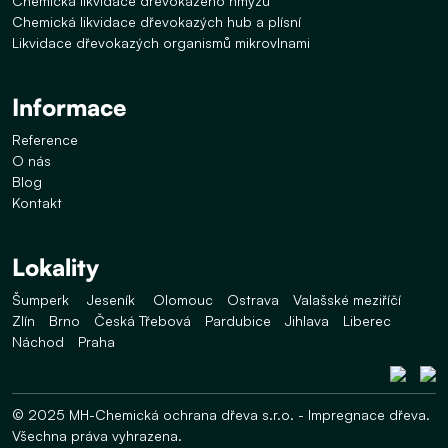
Chemická likvidace dřevokazého hmyzu
Chemická likvidace dřevokazých hub a plísní
Likvidace dřevokazých organismů mikrovlnami
Informace
Reference
O nás
Blog
Kontakt
Lokality
Šumperk
Jeseník
Olomouc
Ostrava
Valašské meziříčí
Zlín
Brno
Česká Třebová
Pardubice
Jihlava
Liberec
Náchod
Praha
© 2025 MH-Chemická ochrana dřeva s.r.o. - Impregnace dřeva.
Všechna práva vyhrazena.