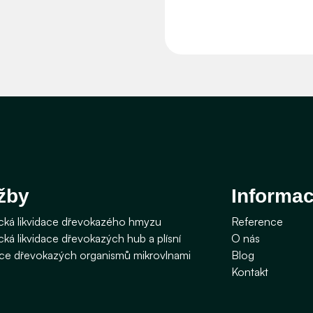
žby
Informa
ká likvidace dřevokazého hmyzu
Reference
ká likvidace dřevokazých hub a plísní
O nás
ace dřevokazých organismů mikrovlnami
Blog
Kontakt