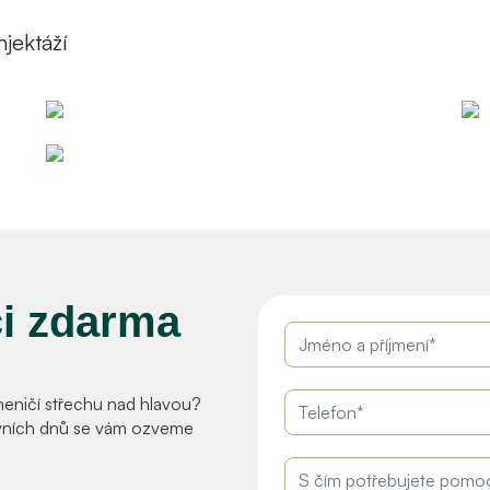
jektáží
ci zdarma
 neničí střechu nad hlavou?
ních dnů se vám ozveme