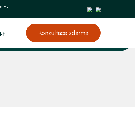
a.cz
Konzultace zdarma
kt