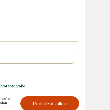
lasíte
Poptat konzultaci
ních