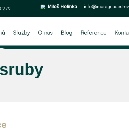
info@impregnacedrev
Miloš Holinka
0 279
mů
Služby
O nás
Blog
Reference
Konta
sruby
ce