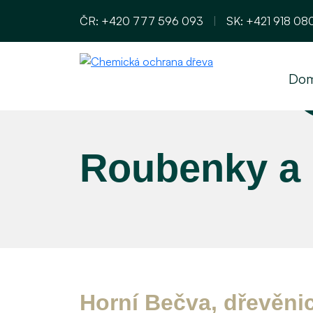
ČR:
+420 777 596 093
|
SK:
+421 918 08
Do
Roubenky a 
Horní Bečva, dřevěni