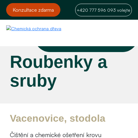
Konzultace zdarma
+420 777 596 093 volejte
Roubenky a
sruby
Vacenovice, stodola
Čištění a chemické ošetření krovu