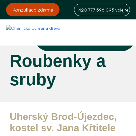
Konzultace zdarma
+420 777 596 093 volejte
Roubenky a
sruby
Uherský Brod-Újezdec,
kostel sv. Jana Křtitele